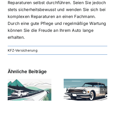
Reparaturen selbst durchführen. Seien Sie jedoch
stets sicherheitsbewusst und wenden Sie sich bei
komplexen Reparaturen an einen Fachmann.
Durch eine gute Pflege und regelmäßige Wartung
können Sie die Freude an Ihrem Auto lange
erhalten.
KFZ-Versicherung
Ähnliche Beiträge
svergleich
Versicherung:
Kfz-
ie
Günstige Kfz-
Versicherungsv
Versicherungstarife
Die besten
mit Top-
Angebote im
Leistungen
Vergleich
n
2025
2025