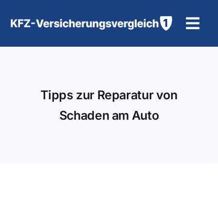
Zum
Inhalt
Tog
springen
Navi
KFZ-Versicherung
Motorradversicherung
Tipps zur Reparatur von
Schaden am Auto
Hilfe und Kontakt