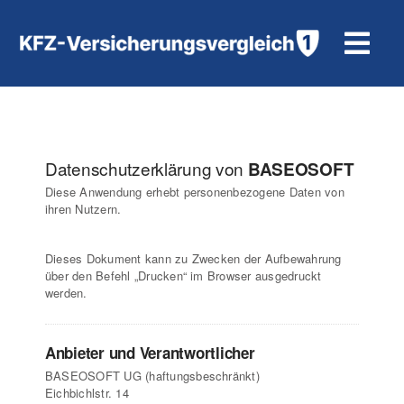
Zum
Inhalt
Tog
springen
Navi
KFZ-Versicherung
Motorradversicherung
Datenschutzerklärung von
BASEOSOFT
Diese Anwendung erhebt personenbezogene Daten von
ihren Nutzern.
Hilfe und Kontakt
Dieses Dokument kann zu Zwecken der Aufbewahrung
über den Befehl „Drucken“ im Browser ausgedruckt
werden.
Anbieter und Verantwortlicher
BASEOSOFT UG (haftungsbeschränkt)
Eichbichlstr. 14