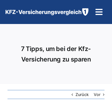
Zum
Inhalt
Tog
springen
Navi
KFZ-Versicherung
Motorradversicherung
7 Tipps, um bei der Kfz-
Versicherung zu sparen
Hilfe und Kontakt
Zurück
Vor