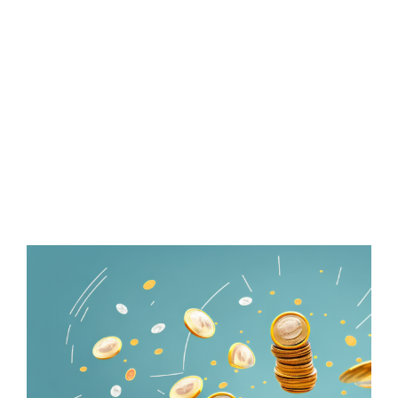
Zeige
grösseres
Bild