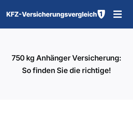
Zum
Inhalt
Tog
springen
Navi
KFZ-Versicherung
Motorradversicherung
750 kg Anhänger Versicherung:
So finden Sie die richtige!
Hilfe und Kontakt