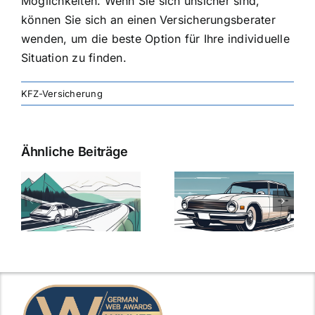
Möglichkeiten. Wenn Sie sich unsicher sind,
können Sie sich an einen Versicherungsberater
wenden, um die beste Option für Ihre individuelle
Situation zu finden.
KFZ-Versicherung
Ähnliche Beiträge
svergleich
Versicherung:
Kfz-
ie
Günstige Kfz-
Versicherungsv
Versicherungstarife
Die besten
mit Top-
Angebote im
Leistungen
Vergleich
n
2025
2025