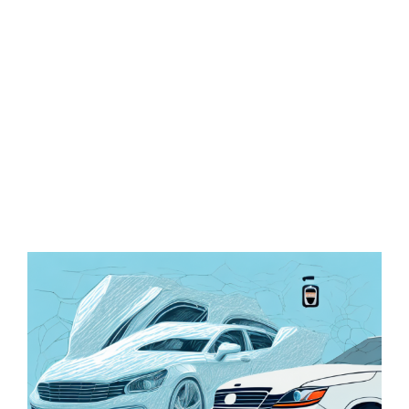
Zeige
grösseres
Bild