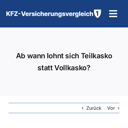
Zum
Inhalt
Tog
springen
Navi
KFZ-Versicherung
Motorradversicherung
Ab wann lohnt sich Teilkasko
statt Vollkasko?
Hilfe und Kontakt
Zurück
Vor