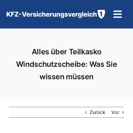
Zum
Inhalt
Tog
springen
Navi
KFZ-Versicherung
Alles über Teilkasko
Motorradversicherung
Windschutzscheibe: Was Sie
Hilfe und Kontakt
wissen müssen
Zurück
Vor