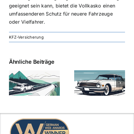
geeignet sein kann, bietet die Vollkasko einen
umfassenderen Schutz für neuere Fahrzeuge
oder Vielfahrer.
KFZ-Versicherung
Ähnliche Beiträge
svergleich
Versicherung:
Kfz-
ie
Günstige Kfz-
Versicherungsv
Versicherungstarife
Die besten
mit Top-
Angebote im
Leistungen
Vergleich
n
2025
2025