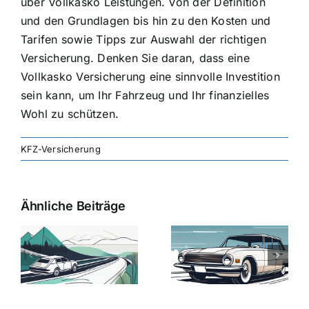
über Vollkasko Leistungen. Von der Definition
und den Grundlagen bis hin zu den Kosten und
Tarifen sowie Tipps zur Auswahl der richtigen
Versicherung. Denken Sie daran, dass eine
Vollkasko Versicherung eine sinnvolle Investition
sein kann, um Ihr Fahrzeug und Ihr finanzielles
Wohl zu schützen.
KFZ-Versicherung
Ähnliche Beiträge
svergleich
Versicherung:
Kfz-
ie
Günstige Kfz-
Versicherungsv
Versicherungstarife
Die besten
mit Top-
Angebote im
Leistungen
Vergleich
n
2025
2025