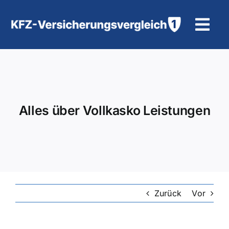
Zum
Inhalt
Tog
springen
Navi
KFZ-Versicherung
Motorradversicherung
Alles über Vollkasko Leistungen
Hilfe und Kontakt
Zurück
Vor