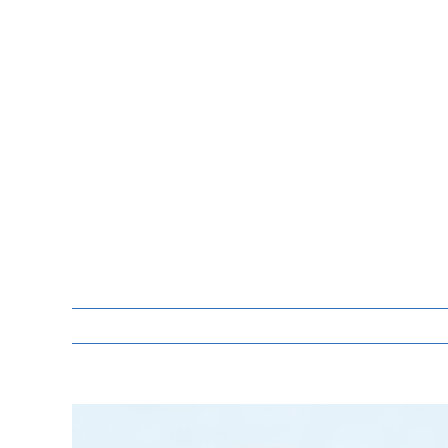
Zeige
grösseres