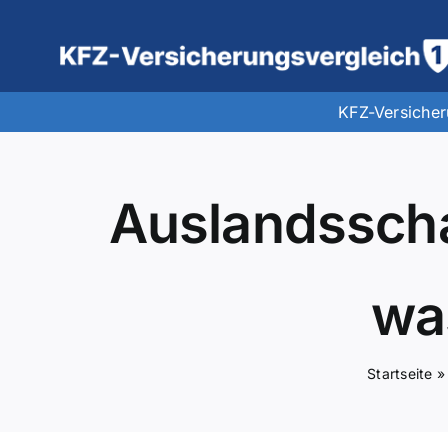
Zum
Inhalt
springen
KFZ-Versiche
Auslandsscha
wa
Startseite