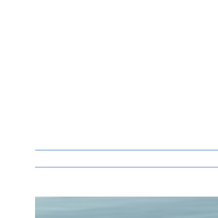
Zeige
grösseres