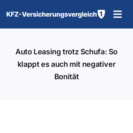
Zum
Inhalt
Tog
springen
Navi
KFZ-Versicherung
Auto Leasing trotz Schufa: So
Motorradversicherung
klappt es auch mit negativer
Hilfe und Kontakt
Bonität