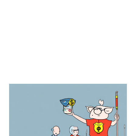
Zeige
grösseres
Bild