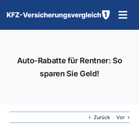
Zum
Inhalt
Tog
springen
Navi
KFZ-Versicherung
Motorradversicherung
Auto-Rabatte für Rentner: So
sparen Sie Geld!
Hilfe und Kontakt
Zurück
Vor