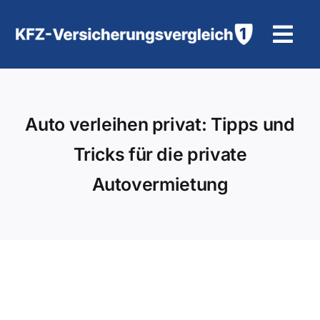
Zum
Inhalt
Tog
springen
Navi
KFZ-Versicherung
Auto verleihen privat: Tipps und
Motorradversicherung
Tricks für die private
Hilfe und Kontakt
Autovermietung