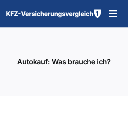
Zum
Inhalt
Tog
springen
Navi
KFZ-Versicherung
Motorradversicherung
Autokauf: Was brauche ich?
Hilfe und Kontakt