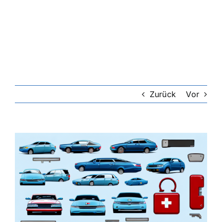
Zurück
Vor
Zeige
grösseres
Bild