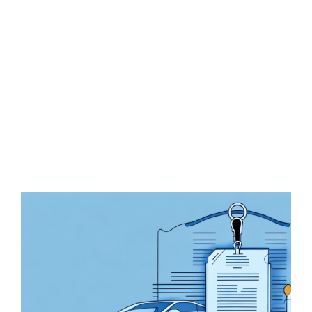
Zeige
grösseres
Bild