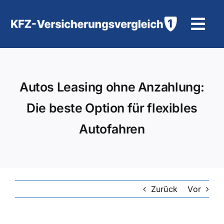
Zum
Inhalt
Tog
springen
Navi
KFZ-Versicherung
Autos Leasing ohne Anzahlung:
Motorradversicherung
Die beste Option für flexibles
Hilfe und Kontakt
Autofahren
Zurück
Vor