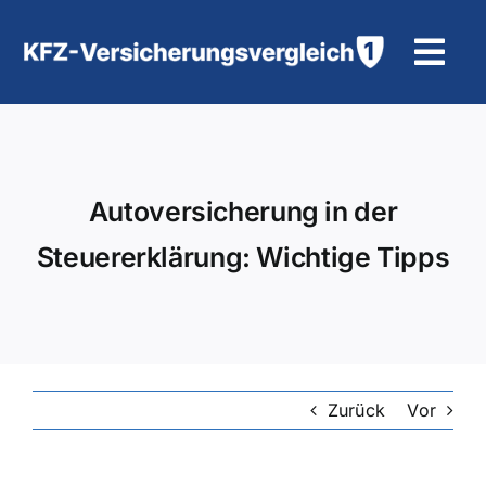
Zum
Inhalt
Tog
springen
Navi
KFZ-Versicherung
Motorradversicherung
Autoversicherung in der
Steuererklärung: Wichtige Tipps
Hilfe und Kontakt
Zurück
Vor