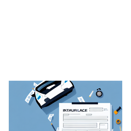
Zeige
grösseres
Bild