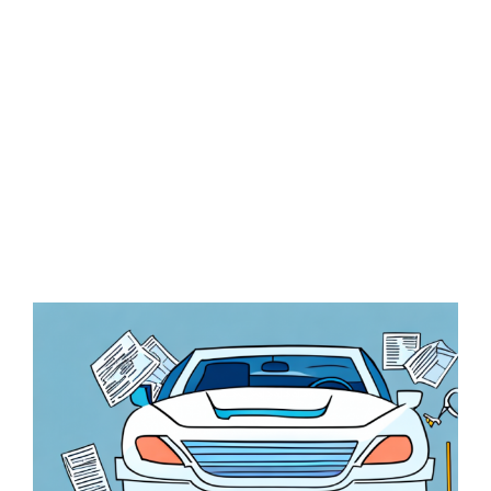
Zeige
grösseres
Bild