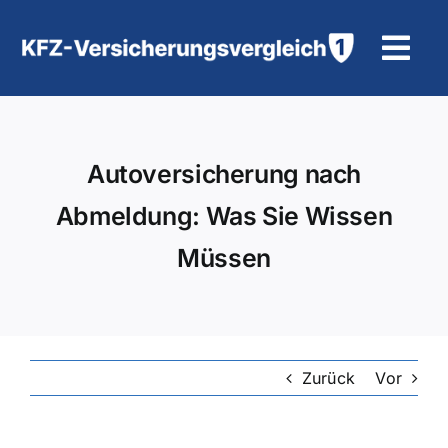
Zum
Inhalt
Tog
springen
Navi
KFZ-Versicherung
Autoversicherung nach
Motorradversicherung
Abmeldung: Was Sie Wissen
Hilfe und Kontakt
Müssen
Zurück
Vor