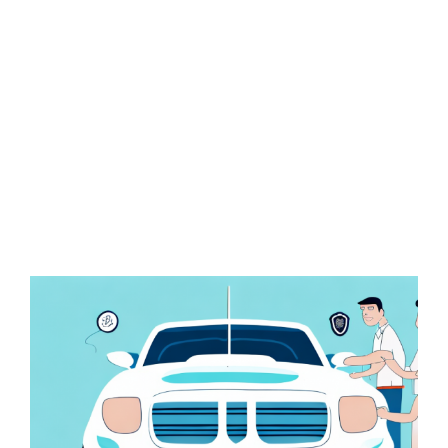
Zeige
grösseres
Bild