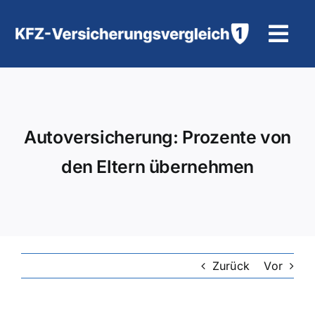
Zum
Inhalt
Tog
springen
Navi
KFZ-Versicherung
Motorradversicherung
Autoversicherung: Prozente von
den Eltern übernehmen
Hilfe und Kontakt
Zurück
Vor