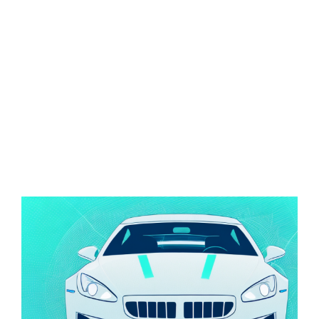
Zeige
grösseres
Bild