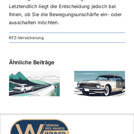
Letztendlich liegt die Entscheidung jedoch bei
Ihnen, ob Sie die Bewegungsunschärfe ein- oder
ausschalten möchten.
KFZ-Versicherung
Ähnliche Beiträge
svergleich
Versicherung:
Kfz-
ie
Günstige Kfz-
Versicherungsv
Versicherungstarife
Die besten
mit Top-
Angebote im
Leistungen
Vergleich
n
2025
2025