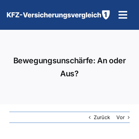
Zum
Inhalt
Tog
springen
Navi
KFZ-Versicherung
Motorradversicherung
Bewegungsunschärfe: An oder
Aus?
Hilfe und Kontakt
Zurück
Vor