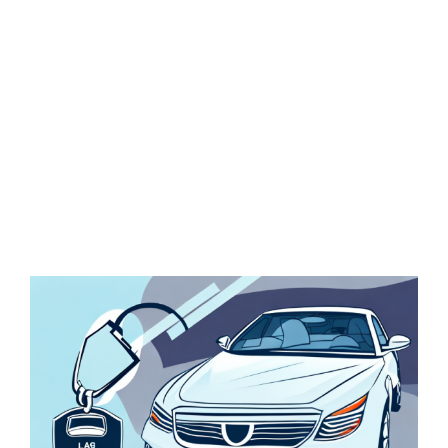
Zeige
grösseres
Bild