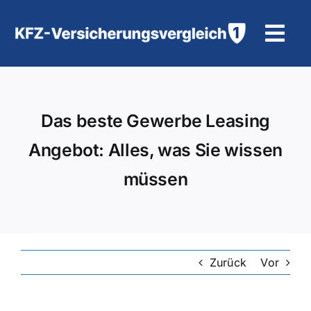
Zum
Inhalt
Tog
springen
Navi
KFZ-Versicherung
Das beste Gewerbe Leasing
Motorradversicherung
Angebot: Alles, was Sie wissen
Hilfe und Kontakt
müssen
Zurück
Vor