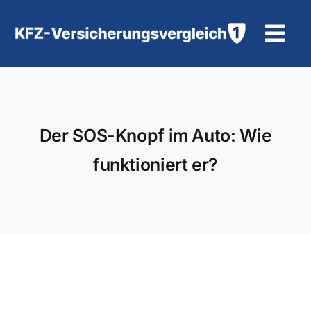
Zum
Inhalt
Tog
springen
Navi
KFZ-Versicherung
Motorradversicherung
Der SOS-Knopf im Auto: Wie
funktioniert er?
Hilfe und Kontakt