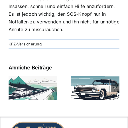
Insassen, schnell und einfach Hilfe anzufordern.
Es ist jedoch wichtig, den SOS-Knopf nur in
Notfällen zu verwenden und ihn nicht für unnötige
Anrufe zu missbrauchen.
KFZ-Versicherung
Ähnliche Beiträge
svergleich
Versicherung:
Kfz-
ie
Günstige Kfz-
Versicherungsv
Versicherungstarife
Die besten
mit Top-
Angebote im
Leistungen
Vergleich
n
2025
2025