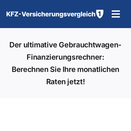
Zum
Inhalt
Tog
springen
Navi
KFZ-Versicherung
Der ultimative Gebrauchtwagen-
Motorradversicherung
Finanzierungsrechner:
Berechnen Sie Ihre monatlichen
Hilfe und Kontakt
Raten jetzt!