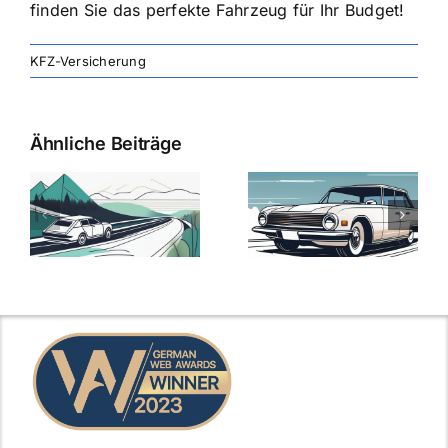
finden Sie das perfekte Fahrzeug für Ihr Budget!
KFZ-Versicherung
Ähnliche Beiträge
svergleich
Versicherung:
Kfz-
ie
Günstige Kfz-
Versicherungsv
Versicherungstarife
Die besten
mit Top-
Angebote im
Leistungen
Vergleich
n
2025
2025