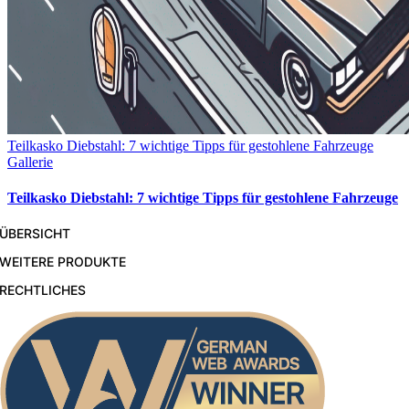
Teilkasko Diebstahl: 7 wichtige Tipps für gestohlene Fahrzeuge
Gallerie
Teilkasko Diebstahl: 7 wichtige Tipps für gestohlene Fahrzeuge
ÜBERSICHT
WEITERE PRODUKTE
RECHTLICHES