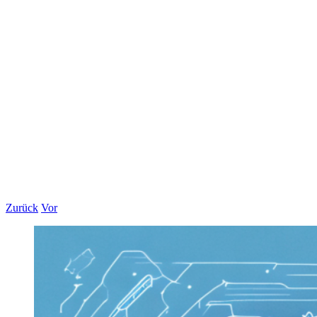
Zurück
Vor
Zeige
grösseres
Bild