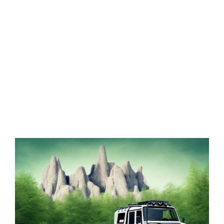
Zeige
grösseres
Bild