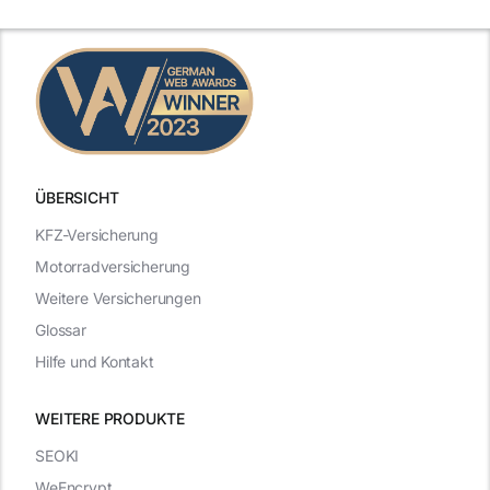
n
2025
2025
ÜBERSICHT
KFZ-Versicherung
Motorradversicherung
Weitere Versicherungen
Glossar
Hilfe und Kontakt
WEITERE PRODUKTE
SEOKI
WeEncrypt