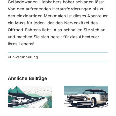
Geländewagen-Liebhabers höher schlagen lässt.
Von den aufregenden Herausforderungen bis zu
den einzigartigen Merkmalen ist dieses Abenteuer
ein Muss für jeden, der den Nervenkitzel des
Offroad-Fahrens liebt. Also schnallen Sie sich an
und machen Sie sich bereit für das
Abenteuer
Ihres Lebens
!
KFZ-Versicherung
Ähnliche Beiträge
svergleich
Versicherung:
Kfz-
ie
Günstige Kfz-
Versicherungsv
Versicherungstarife
Die besten
mit Top-
Angebote im
Leistungen
Vergleich