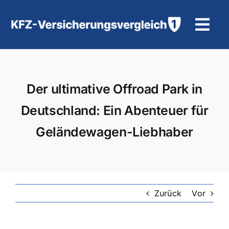
Zum
Inhalt
Tog
springen
Navi
KFZ-Versicherung
Der ultimative Offroad Park in
Motorradversicherung
Deutschland: Ein Abenteuer für
Hilfe und Kontakt
Geländewagen-Liebhaber
Zurück
Vor