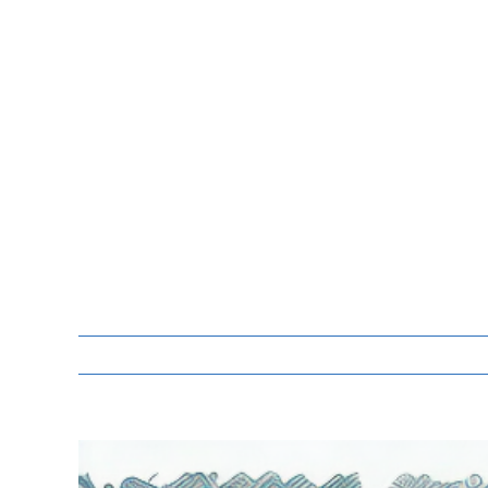
Zeige
grösseres