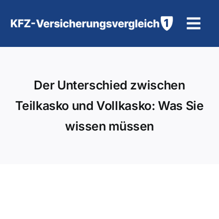
Zum
Inhalt
Tog
springen
Navi
KFZ-Versicherung
Der Unterschied zwischen
Motorradversicherung
Teilkasko und Vollkasko: Was Sie
Hilfe und Kontakt
wissen müssen