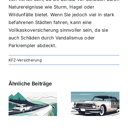
Naturereignisse wie Sturm, Hagel oder
Wildunfälle bietet. Wenn Sie jedoch viel in stark
befahrenen Städten fahren, kann eine
Vollkaskoversicherung sinnvoller sein, da sie
auch Schäden durch Vandalismus oder
Parkrempler abdeckt.
KFZ-Versicherung
Ähnliche Beiträge
svergleich
Versicherung:
Kfz-
ie
Günstige Kfz-
Versicherungsv
Versicherungstarife
Die besten
mit Top-
Angebote im
Leistungen
Vergleich
n
2025
2025