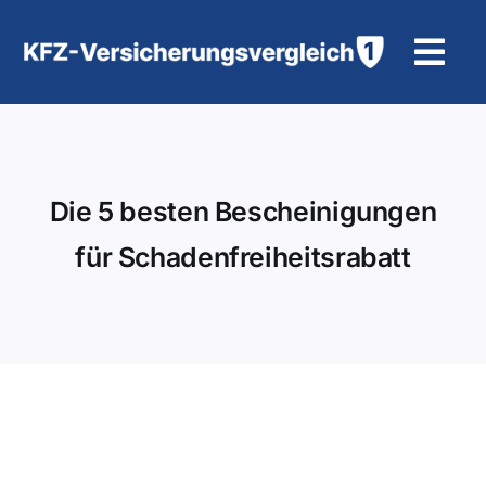
Zum
Inhalt
Tog
springen
Navi
KFZ-Versicherung
Motorradversicherung
Die 5 besten Bescheinigungen
für Schadenfreiheitsrabatt
Hilfe und Kontakt