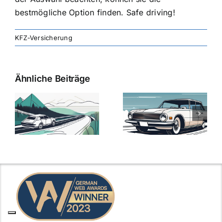
bestmögliche Option finden. Safe driving!
KFZ-Versicherung
Ähnliche Beiträge
svergleich
Versicherung:
Kfz-
ie
Günstige Kfz-
Versicherungsv
Versicherungstarife
Die besten
mit Top-
Angebote im
Leistungen
Vergleich
n
2025
2025