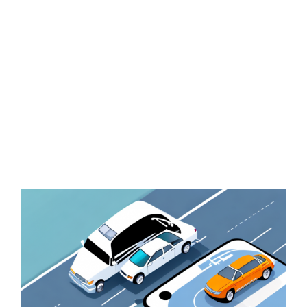
Zeige
grösseres
Bild