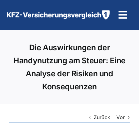
Zum
Inhalt
Tog
springen
Navi
KFZ-Versicherung
Die Auswirkungen der
Motorradversicherung
Handynutzung am Steuer: Eine
Analyse der Risiken und
Hilfe und Kontakt
Konsequenzen
Zurück
Vor