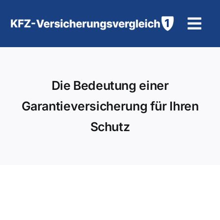
Zum
Inhalt
Tog
springen
Navi
KFZ-Versicherung
Die Bedeutung einer
Motorradversicherung
Garantieversicherung für Ihren
Hilfe und Kontakt
Schutz