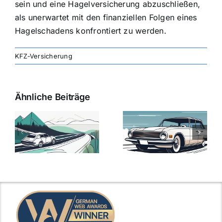
sein und eine Hagelversicherung abzuschließen,
als unerwartet mit den finanziellen Folgen eines
Hagelschadens konfrontiert zu werden.
KFZ-Versicherung
Ähnliche Beiträge
svergleich
Versicherung:
Kfz-
ie
Günstige Kfz-
Versicherungsv
Versicherungstarife
Die besten
mit Top-
Angebote im
Leistungen
Vergleich
n
2025
2025