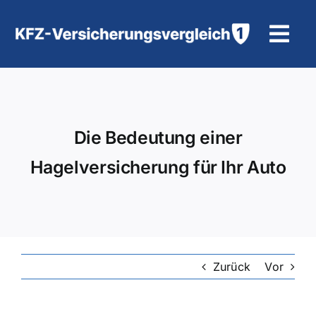
Zum
Inhalt
Tog
springen
Navi
KFZ-Versicherung
Motorradversicherung
Die Bedeutung einer
Hagelversicherung für Ihr Auto
Hilfe und Kontakt
Zurück
Vor