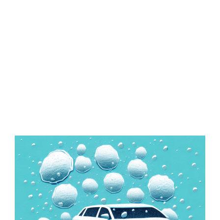
Zeige
grösseres
Bild