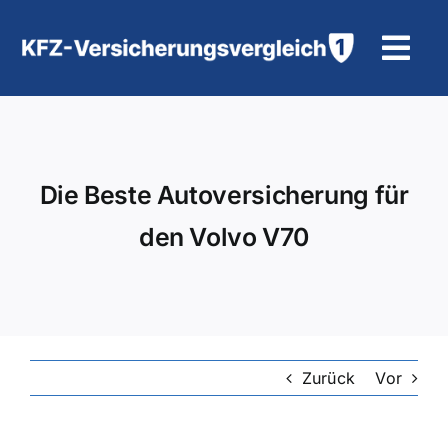
Zum
Inhalt
Tog
springen
Navi
KFZ-Versicherung
Motorradversicherung
Die Beste Autoversicherung für
den Volvo V70
Hilfe und Kontakt
Zurück
Vor