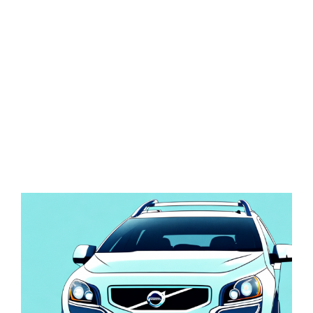
Zeige
grösseres
Bild