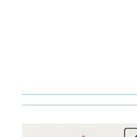
Zeige
grösseres