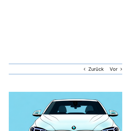
Zurück
Vor
Zeige
grösseres
Bild