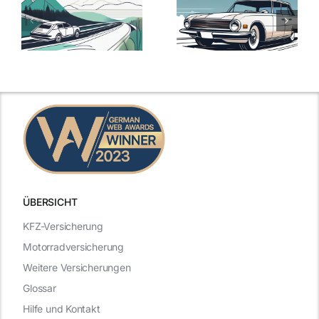
ie
Günstige Kfz-
Versicherungsv
Versicherungstarife
Die besten
mit Top-
Angebote im
Leistungen
Vergleich
n
2025
2025
ÜBERSICHT
KFZ-Versicherung
Motorradversicherung
Weitere Versicherungen
Glossar
Hilfe und Kontakt