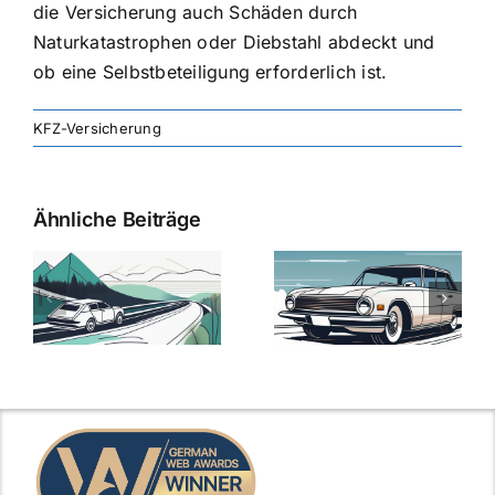
die Versicherung auch Schäden durch
Naturkatastrophen oder Diebstahl abdeckt und
ob eine Selbstbeteiligung erforderlich ist.
KFZ-Versicherung
Ähnliche Beiträge
svergleich
Versicherung:
Kfz-
ie
Günstige Kfz-
Versicherungsv
Versicherungstarife
Die besten
mit Top-
Angebote im
Leistungen
Vergleich
n
2025
2025