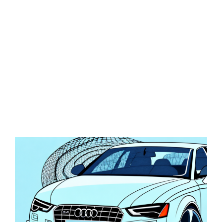
Zeige
grösseres
Bild