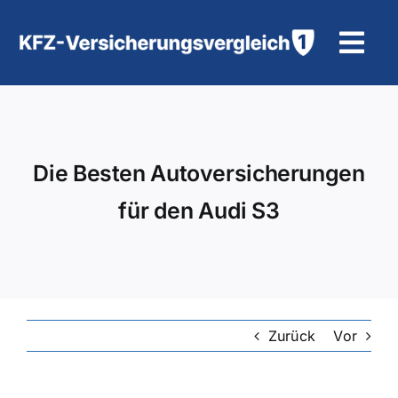
Zum
Inhalt
Tog
springen
Navi
KFZ-Versicherung
Motorradversicherung
Die Besten Autoversicherungen
für den Audi S3
Hilfe und Kontakt
Zurück
Vor