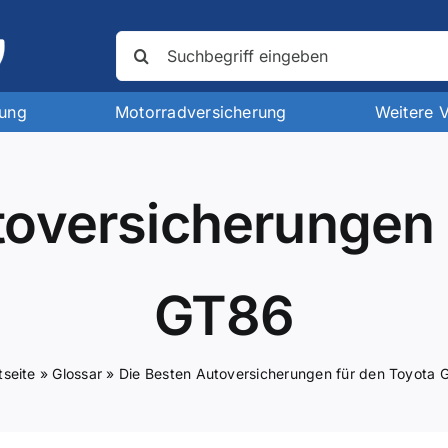
Suche
nach:
rung
Motorradversicherung
Weitere 
toversicherungen 
GT86
tseite
»
Glossar
»
Die Besten Autoversicherungen für den Toyota