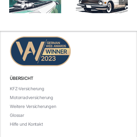
Versicherungstarife
Die besten
mit Top-
Angebote im
Leistungen
Vergleich
n
2025
2025
ÜBERSICHT
KFZ-Versicherung
Motorradversicherung
Weitere Versicherungen
Glossar
Hilfe und Kontakt