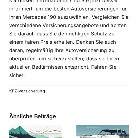
Mit diesen Informationen sind Sie jetzt besser
informiert, um die besten Autoversicherungen für
Ihren Mercedes 190 auszuwählen. Vergleichen Sie
verschiedene Versicherungsangebote und achten
Sie darauf, dass Sie den richtigen Schutz zu
einem fairen Preis erhalten. Denken Sie auch
daran, regelmäßig Ihre Autoversicherung zu
überprüfen, um sicherzustellen, dass sie Ihren
aktuellen Bedürfnissen entspricht. Fahren Sie
sicher!
KFZ-Versicherung
Ähnliche Beiträge
svergleich
Versicherung:
Kfz-
ie
Günstige Kfz-
Versicherungsv