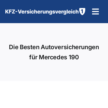
Zum
Inhalt
Tog
springen
Navi
KFZ-Versicherung
Motorradversicherung
Die Besten Autoversicherungen
für Mercedes 190
Hilfe und Kontakt