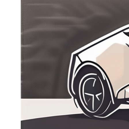
Zeige
grösseres
Bild