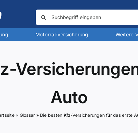
Suche
nach:
rung
Motorradversicherung
Weitere 
fz-Versicherungen 
Auto
artseite
»
Glossar
»
Die besten Kfz-Versicherungen für das erste A