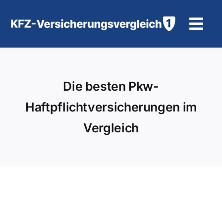
Zum
Inhalt
Tog
springen
Navi
KFZ-Versicherung
Die besten Pkw-
Motorradversicherung
Haftpflichtversicherungen im
Hilfe und Kontakt
Vergleich