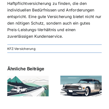
Haftpflichtversicherung zu finden, die den
individuellen Bedürfnissen und Anforderungen
entspricht. Eine gute Versicherung bietet nicht nur
den nötigen Schutz, sondern auch ein gutes
Preis-Leistungs-Verhältnis und einen
zuverlässigen Kundenservice.
KFZ-Versicherung
Ähnliche Beiträge
svergleich
Versicherung:
Kfz-
ie
Günstige Kfz-
Versicherungsv
Versicherungstarife
Die besten
mit Top-
Angebote im
Leistungen
Vergleich
n
2025
2025