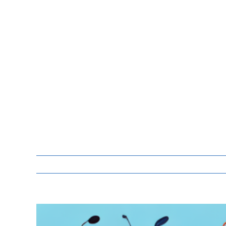
Zeige
grösseres