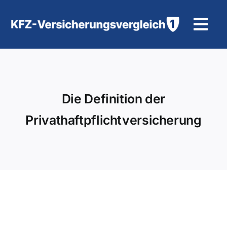
Zum
Inhalt
Tog
springen
Navi
KFZ-Versicherung
Motorradversicherung
Die Definition der
Privathaftpflichtversicherung
Hilfe und Kontakt