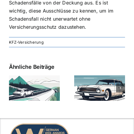
Schadensfälle von der Deckung aus. Es ist
wichtig, diese Ausschlüsse zu kennen, um im
Schadensfall nicht unerwartet ohne
Versicherungsschutz dazustehen.
KFZ-Versicherung
Ähnliche Beiträge
svergleich
Versicherung:
Kfz-
ie
Günstige Kfz-
Versicherungsv
Versicherungstarife
Die besten
mit Top-
Angebote im
Leistungen
Vergleich
n
2025
2025