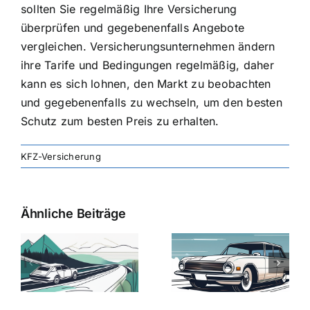
sollten Sie regelmäßig Ihre Versicherung
überprüfen und gegebenenfalls Angebote
vergleichen. Versicherungsunternehmen ändern
ihre Tarife und Bedingungen regelmäßig, daher
kann es sich lohnen, den Markt zu beobachten
und gegebenenfalls zu wechseln, um den besten
Schutz zum besten Preis zu erhalten.
KFZ-Versicherung
Ähnliche Beiträge
svergleich
Versicherung:
Kfz-
ie
Günstige Kfz-
Versicherungsv
Versicherungstarife
Die besten
mit Top-
Angebote im
Leistungen
Vergleich