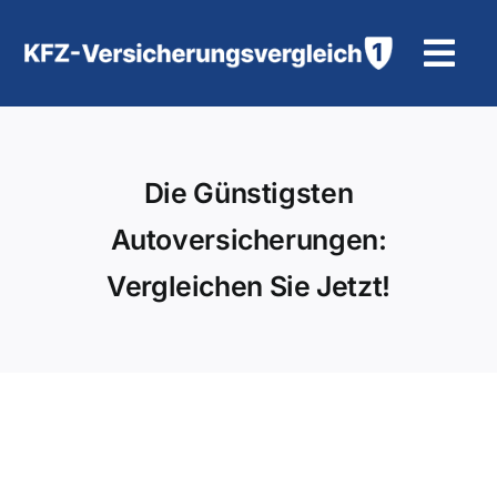
Zum
Inhalt
Tog
springen
Navi
KFZ-Versicherung
Die Günstigsten
Motorradversicherung
Autoversicherungen:
Hilfe und Kontakt
Vergleichen Sie Jetzt!