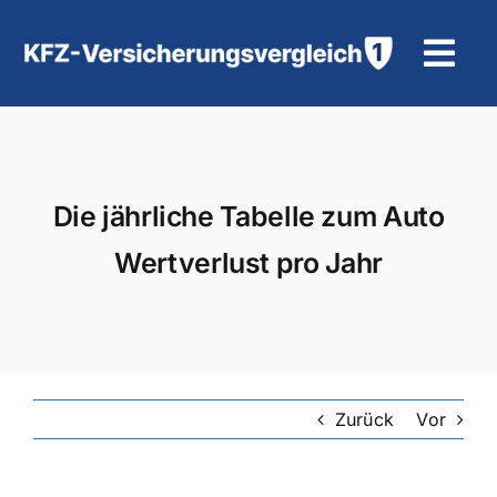
Zum
Inhalt
Tog
springen
Navi
KFZ-Versicherung
Motorradversicherung
Die jährliche Tabelle zum Auto
Wertverlust pro Jahr
Hilfe und Kontakt
Zurück
Vor