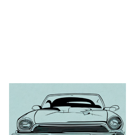
Zeige
grösseres
Bild