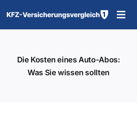
Zum
Inhalt
Tog
springen
Navi
KFZ-Versicherung
Motorradversicherung
Die Kosten eines Auto-Abos:
Was Sie wissen sollten
Hilfe und Kontakt