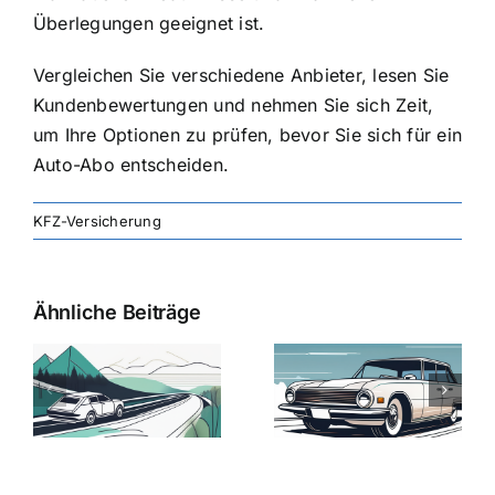
Überlegungen geeignet ist.
Vergleichen Sie verschiedene Anbieter, lesen Sie
Kundenbewertungen und nehmen Sie sich Zeit,
um Ihre Optionen zu prüfen, bevor Sie sich für ein
Auto-Abo entscheiden.
KFZ-Versicherung
Ähnliche Beiträge
svergleich
Versicherung:
Kfz-
ie
Günstige Kfz-
Versicherungsv
Versicherungstarife
Die besten
mit Top-
Angebote im
Leistungen
Vergleich
n
2025
2025