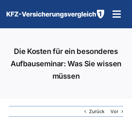
Zum
Inhalt
Tog
springen
Navi
KFZ-Versicherung
Die Kosten für ein besonderes
Motorradversicherung
Aufbauseminar: Was Sie wissen
Hilfe und Kontakt
müssen
Zurück
Vor