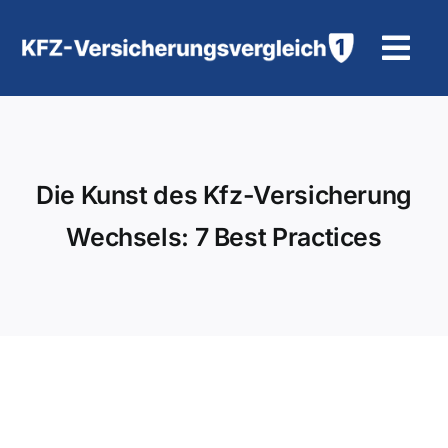
Zum
Inhalt
Tog
springen
Navi
KFZ-Versicherung
Motorradversicherung
Die Kunst des Kfz-Versicherung
Wechsels: 7 Best Practices
Hilfe und Kontakt