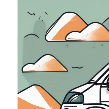
Zeige
grösseres
Bild