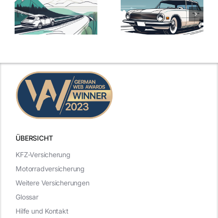
ie
Günstige Kfz-
Versicherungsv
Versicherungstarife
Die besten
mit Top-
Angebote im
Leistungen
Vergleich
n
2025
2025
ÜBERSICHT
KFZ-Versicherung
Motorradversicherung
Weitere Versicherungen
Glossar
Hilfe und Kontakt