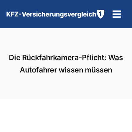
Zum
Inhalt
Tog
springen
Navi
KFZ-Versicherung
Motorradversicherung
Die Rückfahrkamera-Pflicht: Was
Autofahrer wissen müssen
Hilfe und Kontakt