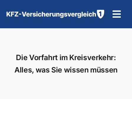
Zum
Inhalt
Tog
springen
Navi
KFZ-Versicherung
Motorradversicherung
Die Vorfahrt im Kreisverkehr:
Alles, was Sie wissen müssen
Hilfe und Kontakt