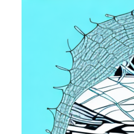
Zeige
grösseres
Bild