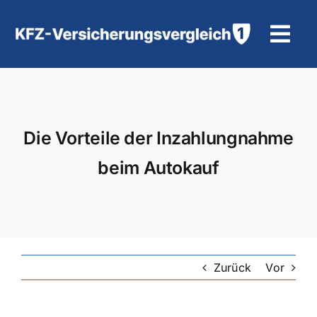
Zum
Inhalt
Tog
springen
Navi
KFZ-Versicherung
Motorradversicherung
Die Vorteile der Inzahlungnahme
beim Autokauf
Hilfe und Kontakt
Zurück
Vor