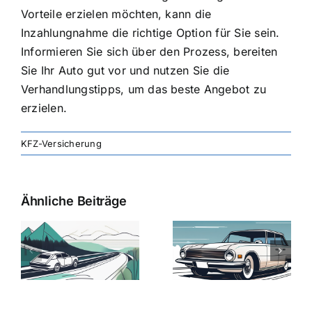
Vorteile erzielen möchten, kann die
Inzahlungnahme die richtige Option für Sie sein.
Informieren Sie sich über den Prozess, bereiten
Sie Ihr Auto gut vor und nutzen Sie die
Verhandlungstipps, um das beste Angebot zu
erzielen.
KFZ-Versicherung
Ähnliche Beiträge
svergleich
Versicherung:
Kfz-
ie
Günstige Kfz-
Versicherungsv
Versicherungstarife
Die besten
mit Top-
Angebote im
Leistungen
Vergleich
n
2025
2025