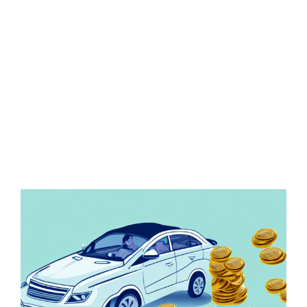
Zeige
grösseres
Bild