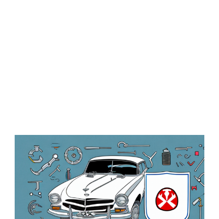
Zeige
grösseres
Bild