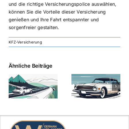
und die richtige Versicherungspolice auswählen,
können Sie die Vorteile dieser Versicherung
genießen und Ihre Fahrt entspannter und
sorgenfreier gestalten.
KFZ-Versicherung
Ähnliche Beiträge
svergleich
Versicherung:
Kfz-
ie
Günstige Kfz-
Versicherungsv
Versicherungstarife
Die besten
mit Top-
Angebote im
Leistungen
Vergleich
n
2025
2025