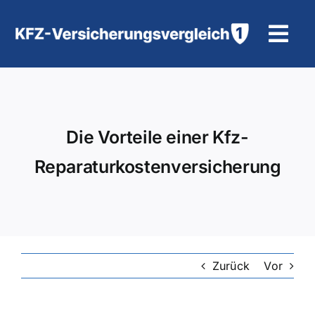
Zum
Inhalt
Tog
springen
Navi
KFZ-Versicherung
Motorradversicherung
Die Vorteile einer Kfz-
Reparaturkostenversicherung
Hilfe und Kontakt
Zurück
Vor